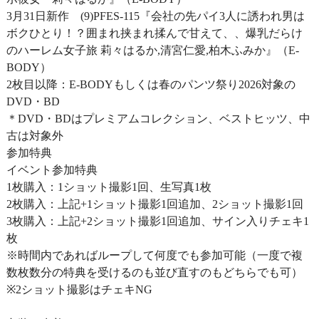
3月31日新作 (9)PFES-115『会社の先パイ3人に誘われ男は
ボクひとり！？囲まれ挟まれ揉んで甘えて、、爆乳だらけ
のハーレム女子旅 莉々はるか,清宮仁愛,柏木ふみか』（E-
BODY）
2枚目以降：E-BODYもしくは春のパンツ祭り2026対象の
DVD・BD
＊DVD・BDはプレミアムコレクション、ベストヒッツ、中
古は対象外
参加特典
イベント参加特典
1枚購入：1ショット撮影1回、生写真1枚
2枚購入：上記+1ショット撮影1回追加、2ショット撮影1回
3枚購入：上記+2ショット撮影1回追加、サイン入りチェキ1
枚
※時間内であればループして何度でも参加可能（一度で複
数枚数分の特典を受けるのも並び直すのもどちらでも可）
※2ショット撮影はチェキNG