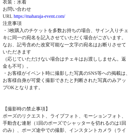
衣装：水着
お問い合わせ
URL
https://maharaja-event.com/
注意事項
・3枚購入のチケットを多数お持ちの場合、サイン入りチェ
キに同一の宛名を記入させていただく場合がございます。
なお、記号含めた改変可能な一文字の宛名はお断りさせて
いただきます
（応じていただけない場合はチェキはお渡ししません。返
金も不可）。
・お客様がイベント時に撮影した写真のSNS等への掲載は、
お客様自身が可愛く撮影できたと判断された写真のみアッ
プOKとなります。
【撮影時の禁止事項】
ポーズのリクエスト、ライブフォト、モーションフォト、
手動含む連射（1回のポーズでシャッターを切れるのは1回
のみ）、ポーズ途中での撮影、インスタントカメラ（ライ