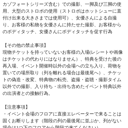
カゾフォートシリーズ含む）での撮影、一脚及び三脚の使
用、大型のストロボの使用（ストロボはホットシューに直
付け出来る大きさまでは使用可）、女優さんによる自撮
り、お客様の私物を女優さんに持たせた撮影、お客様から
のボディタッチ、女優さんにボディタッチを促す行為
【その他の禁止事項】
現物チケットを持っていないお客様の入場(レシートや画像
はチケットの代わりにはなりません）、特典を受けた後の
再入場、イベント開催時以外の会場への立ち入り、荷物を
置いての場所取り（列を離れる場合は最後尾へ）、チケッ
トの偽造・改変、特典物の転売、盗撮・盗聴・撮影タイム
以外での撮影、入り待ち・出待ち含めたイベント特典以外
の出演者との接触行為。
【注意事項】
・イベント会場のフロアに直接エレベーターで来ることは
固くお断りします（階段の列の最後尾に並ぶか、列がない
場合は1つ下のフロアから階段で来てください）。