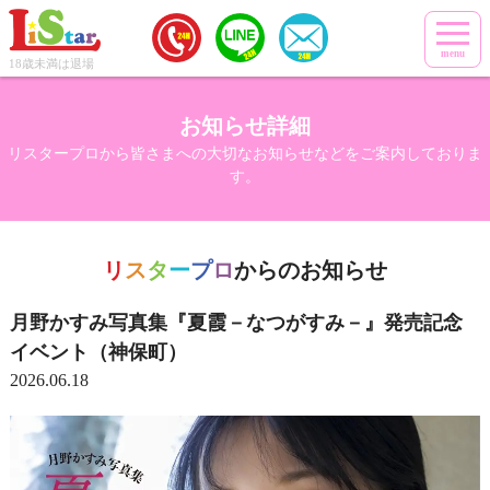
menu
18歳未満は退場
お知らせ詳細
リスタープロから皆さまへの大切なお知らせなどをご案内しておりま
す。
リ
ス
タ
ー
プ
ロ
からのお知らせ
月野かすみ写真集『夏霞－なつがすみ－』発売記念
イベント（神保町）
2026.06.18